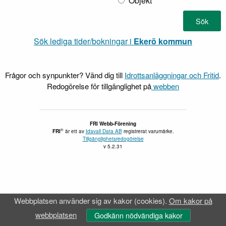
Objekt
Sök lediga tider/bokningar i
Ekerö kommun
Frågor och synpunkter? Vänd dig till
Idrottsanläggningar och Fritid
.
Redogörelse för tillgänglighet på
webben
FRI Webb-Förening
®
FRI
är ett av
Idavall Data AB
registrerat varumärke.
Tillgänglighetsredogörelse
v 5.2.31
Webbplatsen använder sig av kakor (cookies).
Om kakor på
webbplatsen
Godkänn nödvändiga kakor