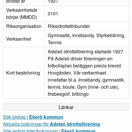
Bildad år
1927
Verksamhetsår
0101
börjar (MMDD)
Riksorganisation
Riksidrottsförbundet
Gymnastik, Innebandy, Styrketräning,
Verksamhet
Tennis
Adelsö idrottsförening startade 1927.
På Adelsö driver föreningen en
fotbollsplan beläggen precis brevid
Kort beskrivning
Hovgården. Vår verksmhaet
innefattar bl.a. Innebandy, gymnastik,
tennis, boule, Gym (inne- och ute),
frisbeegolf, bilbingo
Länkar
Sök bidrag i
Ekerö kommun
Aktuella bokningar för
Adelsö Idrottsförening
Sök lediga tider/bokningar i
Ekerö kommun