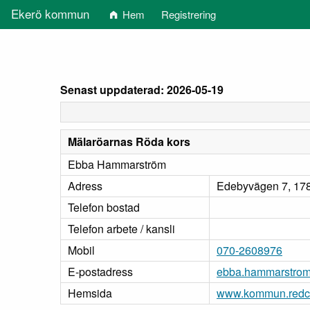
Ekerö kommun
Hem
Registrering
Senast uppdaterad: 2026-05-19
Mälaröarnas Röda kors
Ebba Hammarström
Adress
Edebyvägen 7, 178
Telefon bostad
Telefon arbete / kansli
Mobil
070-2608976
E-postadress
ebba.hammarstrom
Hemsida
www.kommun.redcr