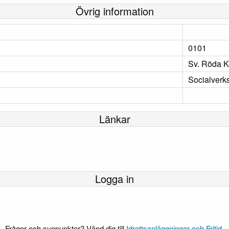
Övrig information
0101
Sv. Röda K
Socialverk
Länkar
Logga in
Frågor och synpunkter? Vänd dig till
Idrottsanläggningar och Fritid
.