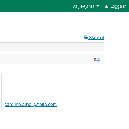
Välj e-tjänst
Logga in
Skriv ut
caroline.arnell@telia.com