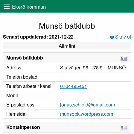
Ekerö kommun
Munsö båtklubb
Senast uppdaterad: 2021-12-22
Skriv ut
Allmänt
Munsö båtklubb
Adress
Slutvägen 96, 178 91, MUNSÖ
Telefon bostad
Telefon arbete / kansli
0704495451
Mobil
E-postadress
jonas.schiold@gmail.com
Hemsida
munsobk.wordpress.com
Kontaktperson