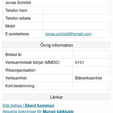
Jonas Schiöld
Telefon hem
Telefon arbete
Mobil
E-postadress
jonas.schiold@gmail.com
Övrig information
Bildad år
Verksamhetsår börjar (MMDD)
0101
Riksorganisation
Verksamhet
Båtverksamhet
Kort beskrivning
Länkar
Sök bidrag i
Ekerö kommun
Aktuella bokningar för
Munsö båtklubb